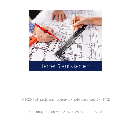
Lernen Sie uns kennen
© 2020 | dh projektmanagement • hollerbuschweg 5 • 18182
mönchhagen • fon +49 38202 4428 00 |
Impressum