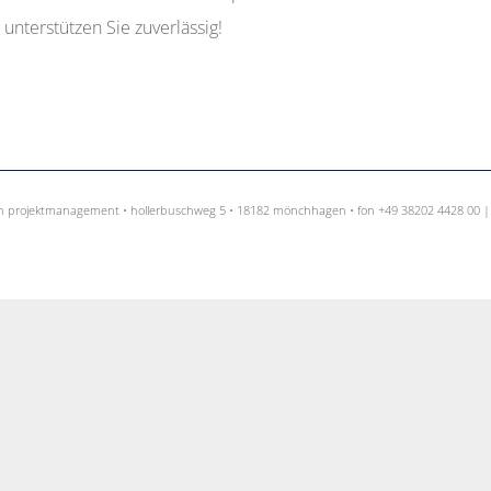
unterstützen Sie zuverlässig!
h projektmanagement • hollerbuschweg 5 • 18182 mönchhagen • fon +49 38202 4428 00 